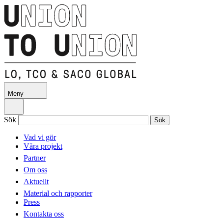
Hoppa
till
huvudinnehåll
Meny
Huvudmeny
Sök
Vad vi gör
Våra projekt
Huvudmeny
Partner
Om oss
Aktuellt
Material och rapporter
Press
Kontakta oss