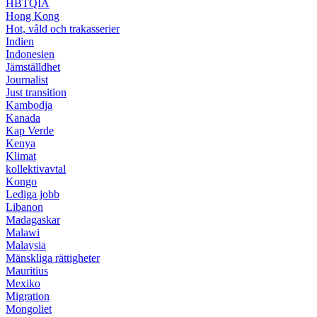
HBTQIA
Hong Kong
Hot, våld och trakasserier
Indien
Indonesien
Jämställdhet
Journalist
Just transition
Kambodja
Kanada
Kap Verde
Kenya
Klimat
kollektivavtal
Kongo
Lediga jobb
Libanon
Madagaskar
Malawi
Malaysia
Mänskliga rättigheter
Mauritius
Mexiko
Migration
Mongoliet