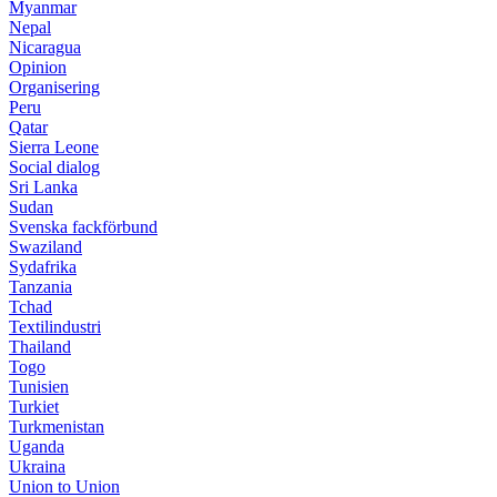
Myanmar
Nepal
Nicaragua
Opinion
Organisering
Peru
Qatar
Sierra Leone
Social dialog
Sri Lanka
Sudan
Svenska fackförbund
Swaziland
Sydafrika
Tanzania
Tchad
Textilindustri
Thailand
Togo
Tunisien
Turkiet
Turkmenistan
Uganda
Ukraina
Union to Union