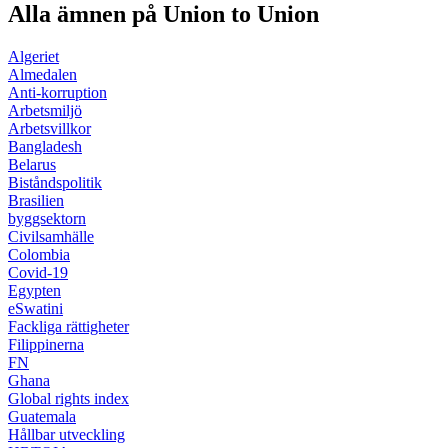
Alla ämnen på Union to Union
Algeriet
Almedalen
Anti-korruption
Arbetsmiljö
Arbetsvillkor
Bangladesh
Belarus
Biståndspolitik
Brasilien
byggsektorn
Civilsamhälle
Colombia
Covid-19
Egypten
eSwatini
Fackliga rättigheter
Filippinerna
FN
Ghana
Global rights index
Guatemala
Hållbar utveckling