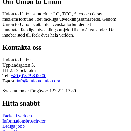
Om Union to Union
Union to Union samordnar LO, TCO, Saco och deras
medlemsförbund i det fackliga utvecklingssamarbetet. Genom
Union to Union stöttar de svenska förbunden ett
hundratal fackliga utvecklingsprojekt i lika många länder. Det
innebär stöd till fack över hela världen.
Kontakta oss
Union to Union
Upplandsgatan 3,
111 23 Stockholm
Tel:
+46 (0)8 798 00 00
E-post:
info@uniontounion.org
Swishnummer för gåvor: 123 211 17 89
Hitta snabbt
Facket i världen
Informationsbroschyrer
Lediga jobb