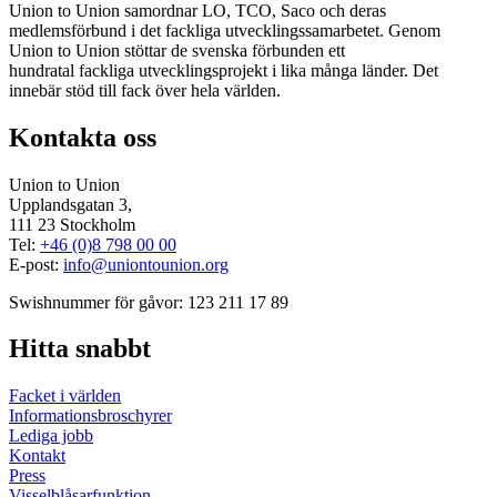
Union to Union samordnar LO, TCO, Saco och deras
medlemsförbund i det fackliga utvecklingssamarbetet. Genom
Union to Union stöttar de svenska förbunden ett
hundratal fackliga utvecklingsprojekt i lika många länder. Det
innebär stöd till fack över hela världen.
Kontakta oss
Union to Union
Upplandsgatan 3,
111 23 Stockholm
Tel:
+46 (0)8 798 00 00
E-post:
info@uniontounion.org
Swishnummer för gåvor: 123 211 17 89
Hitta snabbt
Facket i världen
Informationsbroschyrer
Lediga jobb
Kontakt
Press
Visselblåsarfunktion