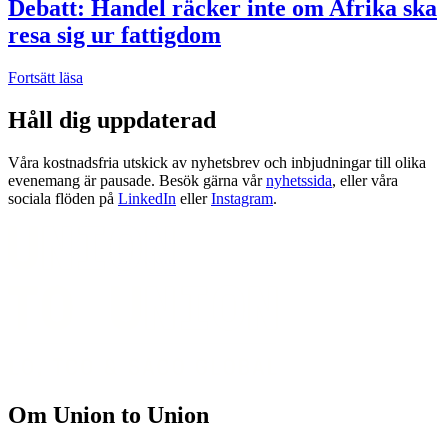
Debatt: Handel räcker inte om Afrika ska
resa sig ur fattigdom
Fortsätt läsa
Håll dig uppdaterad
Våra kostnadsfria utskick av nyhetsbrev och inbjudningar till olika
evenemang är pausade. Besök gärna vår
nyhetssida
, eller våra
sociala flöden på
LinkedIn
eller
Instagram
.
Om Union to Union