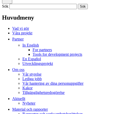
Sök
Huvudmeny
Vad vi gör
Våra projekt
Partner
In English
For partners
Tools for development projects
En Español
Utvecklingsprojekt
Om oss
Vår styrelse
Lediga jobb
Vår hantering av dina personuppgifter
Kakor
Tillgänglighetsredogörelse
Aktuellt
Nyheter
Material och rapporter
Rapporter och verksamhetsberättelser