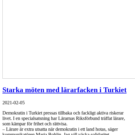
Starka möten med lärarfacken i Turkiet
2021-02-05
Demokratin i Turkiet pressas tillbaka och fackligt aktiva riskerar
livet. I en specialsatsning har Lärarnas Riksförbund träffat lärare,
som kämpar för frihet och rättvisa.
– Lärare är extra utsatta när demokratin i ett land hotas, säger
kommunikatören Maria Bohlin. Jag vill väcka solidaritet.