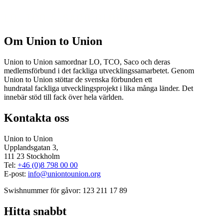
Om Union to Union
Union to Union samordnar LO, TCO, Saco och deras
medlemsförbund i det fackliga utvecklingssamarbetet. Genom
Union to Union stöttar de svenska förbunden ett
hundratal fackliga utvecklingsprojekt i lika många länder. Det
innebär stöd till fack över hela världen.
Kontakta oss
Union to Union
Upplandsgatan 3,
111 23 Stockholm
Tel:
+46 (0)8 798 00 00
E-post:
info@uniontounion.org
Swishnummer för gåvor: 123 211 17 89
Hitta snabbt