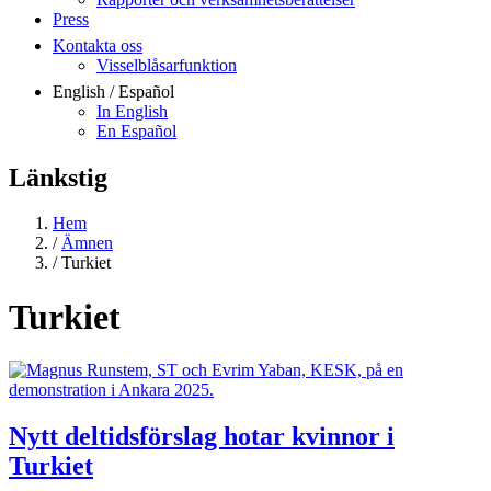
Press
Kontakta oss
Visselblåsarfunktion
English / Español
In English
En Español
Länkstig
Hem
/
Ämnen
/
Turkiet
Turkiet
Nytt deltidsförslag hotar kvinnor i
Turkiet