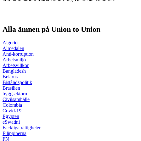
Alla ämnen på Union to Union
Algeriet
Almedalen
Anti-korruption
Arbetsmiljö
Arbetsvillkor
Bangladesh
Belarus
Biståndspolitik
Brasilien
byggsektorn
Civilsamhälle
Colombia
Covid-19
Egypten
eSwatini
Fackliga rättigheter
Filippinerna
FN