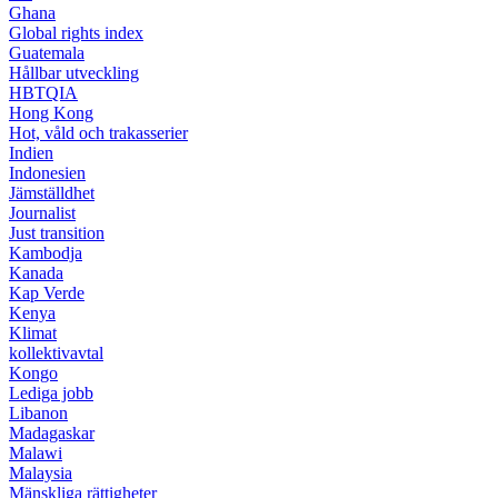
Ghana
Global rights index
Guatemala
Hållbar utveckling
HBTQIA
Hong Kong
Hot, våld och trakasserier
Indien
Indonesien
Jämställdhet
Journalist
Just transition
Kambodja
Kanada
Kap Verde
Kenya
Klimat
kollektivavtal
Kongo
Lediga jobb
Libanon
Madagaskar
Malawi
Malaysia
Mänskliga rättigheter