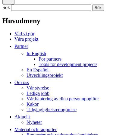
Sök
Huvudmeny
Vad vi gör
Våra projekt
Partner
In English
For partners
Tools for development projects
En Español
Utvecklingsprojekt
Om oss
Vår styrelse
Lediga jobb
Vår hantering av dina personuppgifter
Kakor
Tillgänglighetsredogörelse
Aktuellt
Nyheter
Material och rapporter
Rapporter och verksamhetsberättelser