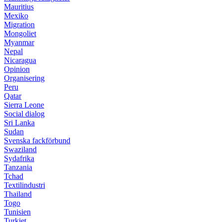
Mauritius
Mexiko
Migration
Mongoliet
Myanmar
Nepal
Nicaragua
Opinion
Organisering
Peru
Qatar
Sierra Leone
Social dialog
Sri Lanka
Sudan
Svenska fackförbund
Swaziland
Sydafrika
Tanzania
Tchad
Textilindustri
Thailand
Togo
Tunisien
Turkiet