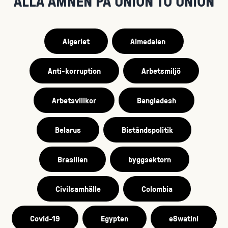
ALLA ÄMNEN PÅ UNION TO UNION
Algeriet
Almedalen
Anti-korruption
Arbetsmiljö
Arbetsvillkor
Bangladesh
Belarus
Biståndspolitik
Brasilien
byggsektorn
Civilsamhälle
Colombia
Covid-19
Egypten
eSwatini