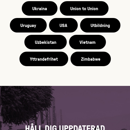
Ukraina
Union to Union
Uruguay
USA
Utbildning
Uzbekistan
Vietnam
Yttrandefrihet
Zimbabwe
HÅLL DIG UPPDATERAD