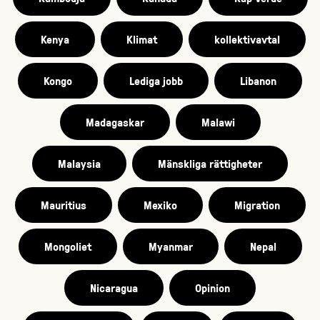
Kenya
Klimat
kollektivavtal
Kongo
Lediga jobb
Libanon
Madagaskar
Malawi
Malaysia
Mänskliga rättigheter
Mauritius
Mexiko
Migration
Mongoliet
Myanmar
Nepal
Nicaragua
Opinion