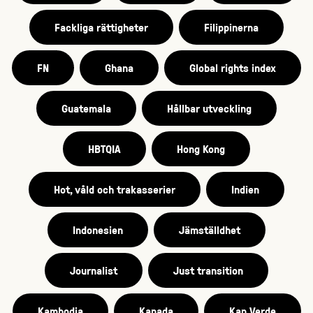
Fackliga rättigheter
Filippinerna
FN
Ghana
Global rights index
Guatemala
Hållbar utveckling
HBTQIA
Hong Kong
Hot, våld och trakasserier
Indien
Indonesien
Jämställdhet
Journalist
Just transition
Kambodja
Kanada
Kap Verde