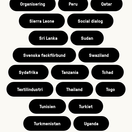
Organisering
Peru
Qatar
Sierra Leone
Social dialog
Sri Lanka
Sudan
Svenska fackförbund
Swaziland
Sydafrika
Tanzania
Tchad
Textilindustri
Thailand
Togo
Tunisien
Turkiet
Turkmenistan
Uganda