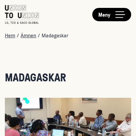
HUVUDMENY
Hoppa
till
Meny
huvudinnehåll
LÄNKSTIG
Hem
/
Ämnen
/
Madagaskar
MADAGASKAR