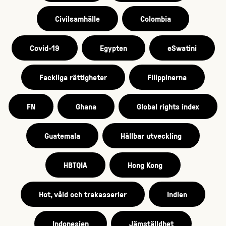
Civilsamhälle
Colombia
Covid-19
Egypten
eSwatini
Fackliga rättigheter
Filippinerna
FN
Ghana
Global rights index
Guatemala
Hållbar utveckling
HBTQIA
Hong Kong
Hot, våld och trakasserier
Indien
Indonesien
Jämställdhet