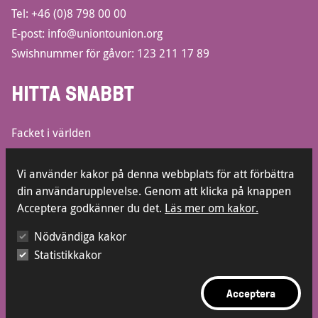
Tel:
+46 (0)8 798 00 00
E-post:
info@uniontounion.org
Swishnummer för gåvor: 123 211 17 89
HITTA SNABBT
Facket i världen
Informationsbroschyrer
Lediga jobb
Vi använder kakor på denna webbplats för att förbättra
din användarupplevelse. Genom att klicka på knappen
Kontakt
Acceptera godkänner du det.
Läs mer om kakor.
Press
Visselblåsarfunktion
Nödvändiga kakor
Statistikkakor
Acceptera