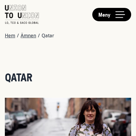
HUVUDMENY
Hoppa
till
Meny
huvudinnehåll
LÄNKSTIG
Hem
/
Ämnen
/
Qatar
QATAR