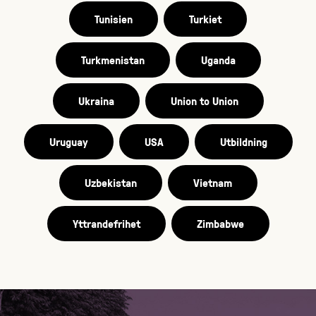
Tunisien
Turkiet
Turkmenistan
Uganda
Ukraina
Union to Union
Uruguay
USA
Utbildning
Uzbekistan
Vietnam
Yttrandefrihet
Zimbabwe