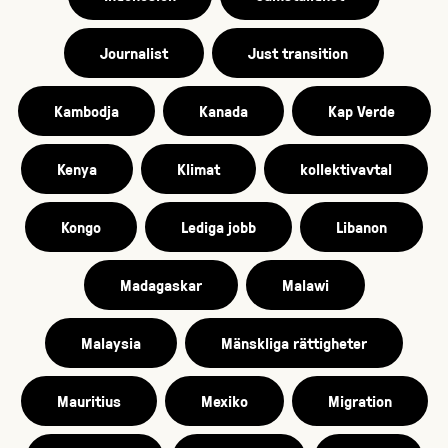
Journalist
Just transition
Kambodja
Kanada
Kap Verde
Kenya
Klimat
kollektivavtal
Kongo
Lediga jobb
Libanon
Madagaskar
Malawi
Malaysia
Mänskliga rättigheter
Mauritius
Mexiko
Migration