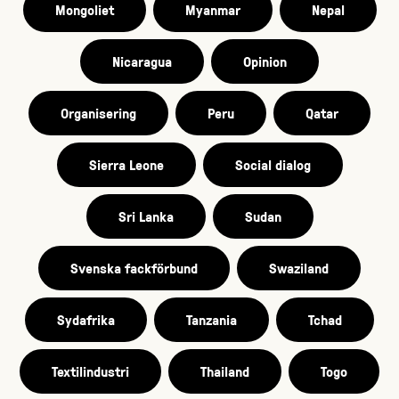
Mongoliet
Myanmar
Nepal
Nicaragua
Opinion
Organisering
Peru
Qatar
Sierra Leone
Social dialog
Sri Lanka
Sudan
Svenska fackförbund
Swaziland
Sydafrika
Tanzania
Tchad
Textilindustri
Thailand
Togo