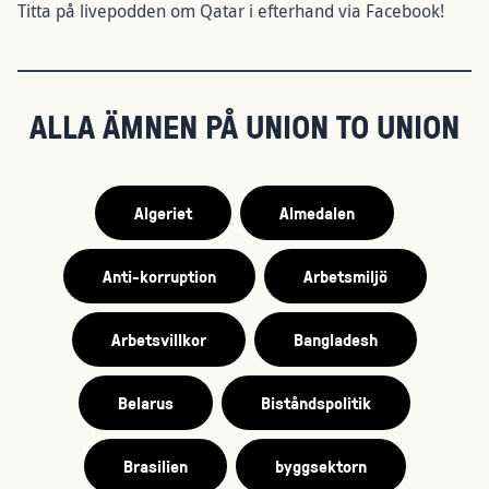
Titta på livepodden om Qatar i efterhand via Facebook!
ALLA ÄMNEN PÅ UNION TO UNION
Algeriet
Almedalen
Anti-korruption
Arbetsmiljö
Arbetsvillkor
Bangladesh
Belarus
Biståndspolitik
Brasilien
byggsektorn