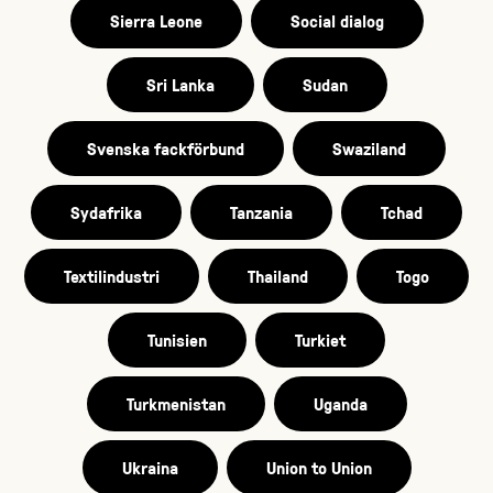
Sierra Leone
Social dialog
Sri Lanka
Sudan
Svenska fackförbund
Swaziland
Sydafrika
Tanzania
Tchad
Textilindustri
Thailand
Togo
Tunisien
Turkiet
Turkmenistan
Uganda
Ukraina
Union to Union