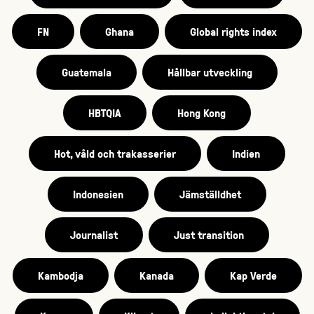
FN
Ghana
Global rights index
Guatemala
Hållbar utveckling
HBTQIA
Hong Kong
Hot, våld och trakasserier
Indien
Indonesien
Jämställdhet
Journalist
Just transition
Kambodja
Kanada
Kap Verde