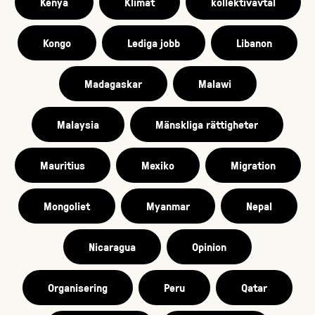
Kenya
Klimat
kollektivavtal
Kongo
Lediga jobb
Libanon
Madagaskar
Malawi
Malaysia
Mänskliga rättigheter
Mauritius
Mexiko
Migration
Mongoliet
Myanmar
Nepal
Nicaragua
Opinion
Organisering
Peru
Qatar