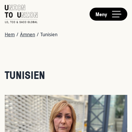
HUVUDMENY
Hoppa
till
Meny
huvudinnehåll
LÄNKSTIG
Hem
/
Ämnen
/
Tunisien
TUNISIEN