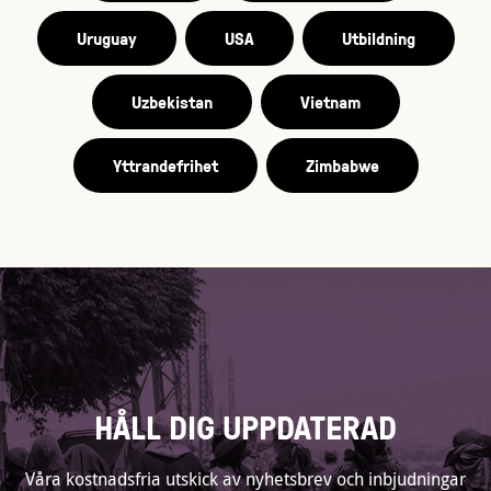
Uruguay
USA
Utbildning
Uzbekistan
Vietnam
Yttrandefrihet
Zimbabwe
HÅLL DIG UPPDATERAD
Våra kostnadsfria utskick av nyhetsbrev och inbjudningar