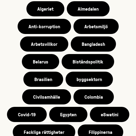
Algeriet
Almedalen
Anti-korruption
Arbetsmiljö
Arbetsvillkor
Bangladesh
Belarus
Biståndspolitik
Brasilien
byggsektorn
Civilsamhälle
Colombia
Covid-19
Egypten
eSwatini
Fackliga rättigheter
Filippinerna