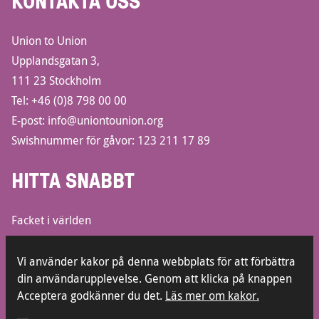
KONTAKTA OSS
Union to Union
Upplandsgatan 3,
111 23 Stockholm
Tel:
+46 (0)8 798 00 00
E-post:
info@uniontounion.org
Swishnummer för gåvor: 123 211 17 89
HITTA SNABBT
Facket i världen
Informationsbroschyrer
Lediga jobb
Vi använder kakor på denna webbplats för att förbättra
din användarupplevelse. Genom att klicka på knappen
Kontakt
Acceptera godkänner du det.
Läs mer om kakor.
Press