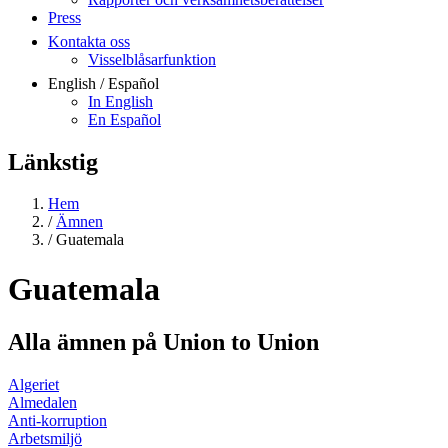
Press
Kontakta oss
Visselblåsarfunktion
English / Español
In English
En Español
Länkstig
Hem
/
Ämnen
/
Guatemala
Guatemala
Alla ämnen på Union to Union
Algeriet
Almedalen
Anti-korruption
Arbetsmiljö