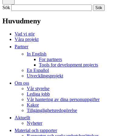
Sök
Huvudmeny
Vad vi gör
Våra projekt
Partner
In English
For partners
Tools for development projects
En Español
Utvecklingsprojekt
Om oss
Vår styrelse
Lediga jobb
Vår hantering av dina personuppgifter
Kakor
Tillgänglighetsredogörelse
Aktuellt
Nyheter
Material och rapporter
Rapporter och verksamhetsberättelser