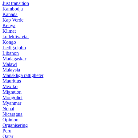
Just transition
Kambodja
Kanada
Kap Verde
Kenya
Klimat
kollektivavtal
Kongo
Lediga jobb
Libanon
Madagaskar
Malawi
Malaysia
Mänskliga rättigheter
Mauritius
Mexiko
Migration
Mongoliet
Myanmar
Nepal
Nicaragua
Opinion
Organisering
Peru
Qatar