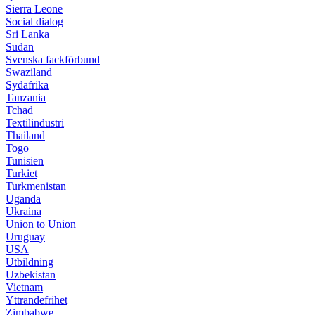
Sierra Leone
Social dialog
Sri Lanka
Sudan
Svenska fackförbund
Swaziland
Sydafrika
Tanzania
Tchad
Textilindustri
Thailand
Togo
Tunisien
Turkiet
Turkmenistan
Uganda
Ukraina
Union to Union
Uruguay
USA
Utbildning
Uzbekistan
Vietnam
Yttrandefrihet
Zimbabwe