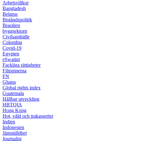
Arbetsvillkor
Bangladesh
Belarus
Biståndspolitik
Brasilien
byggsektorn
Civilsamhälle
Colombia
Covid-19
Egypten
eSwatini
Fackliga rättigheter
Filippinerna
FN
Ghana
Global rights index
Guatemala
Hållbar utveckling
HBTQIA
Hong Kong
Hot, våld och trakasserier
Indien
Indonesien
Jämställdhet
Journalist