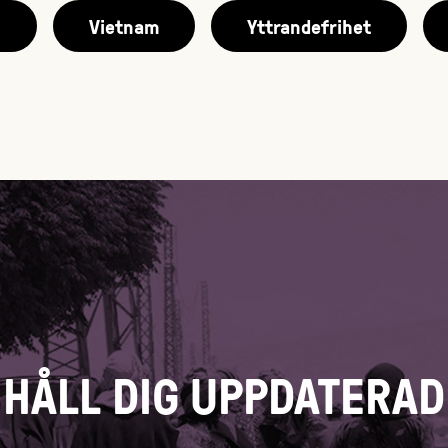
n
Vietnam
Yttrandefrihet
HÅLL DIG UPPDATERAD