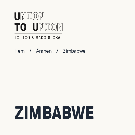
Hoppa
till
huvudinnehåll
LÄNKSTIG
Hem
/
Ämnen
/
Zimbabwe
ZIMBABWE