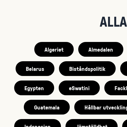
ALLA
Algeriet
Almedalen
Belarus
Biståndspolitik
Egypten
eSwatini
Fackl
Guatemala
Hållbar utvecklin
Indonesien
Jämställdhet