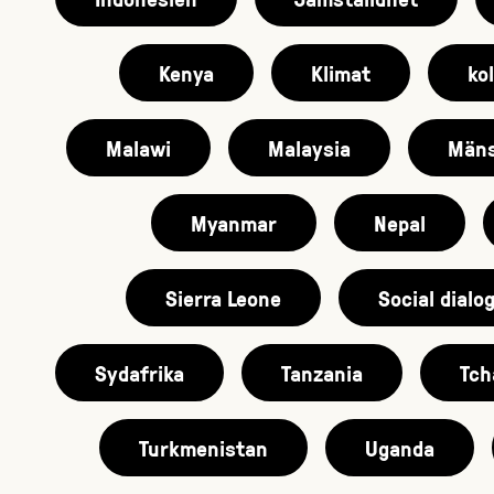
Kenya
Klimat
kol
Malawi
Malaysia
Mäns
Myanmar
Nepal
Sierra Leone
Social dialo
Sydafrika
Tanzania
Tch
Turkmenistan
Uganda