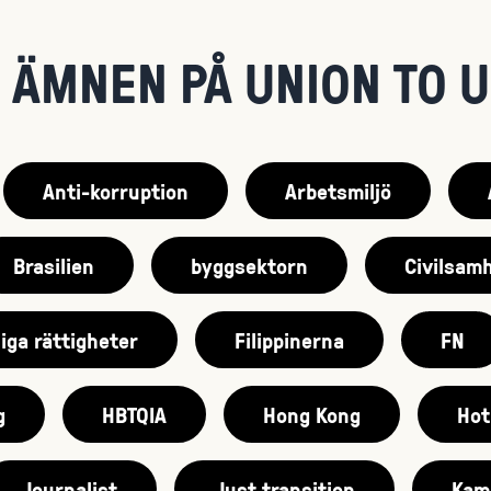
 ÄMNEN PÅ UNION TO 
Anti-korruption
Arbetsmiljö
Brasilien
byggsektorn
Civilsamh
iga rättigheter
Filippinerna
FN
g
HBTQIA
Hong Kong
Hot
Journalist
Just transition
Kam