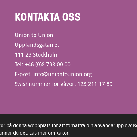
KONTAKTA OSS
Union to Union
Upplandsgatan 3,
111 23 Stockholm
Tel:
+46 (0)8 798 00 00
E-post:
info@uniontounion.org
Swishnummer för gåvor: 123 211 17 89
or på denna webbplats för att förbättra din användarupplevels
änner du det.
Läs mer om kakor.