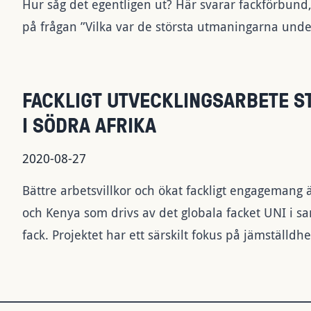
Hur såg det egentligen ut? Här svarar fackförbund,
på frågan ”Vilka var de största utmaningarna unde
FACKLIGT UTVECKLINGSARBETE S
I SÖDRA AFRIKA
2020-08-27
Bättre arbetsvillkor och ökat fackligt engagemang ä
och Kenya som drivs av det globala facket UNI i 
fack. Projektet har ett särskilt fokus på jämställd