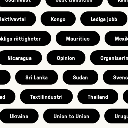
lektivavtal
Kongo
Lediga jobb
kliga rättigheter
Mauritius
Mexi
Nicaragua
Opinion
Organiseri
g
Sri Lanka
Sudan
Svens
ad
Textilindustri
Thailand
Ukraina
Union to Union
Urug