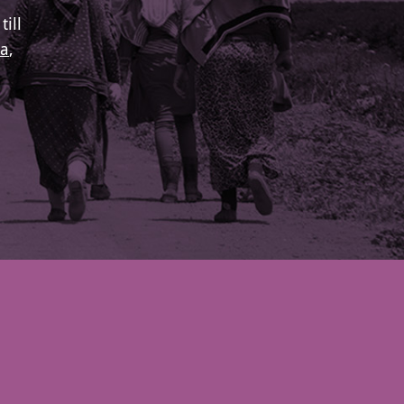
ill
da
,