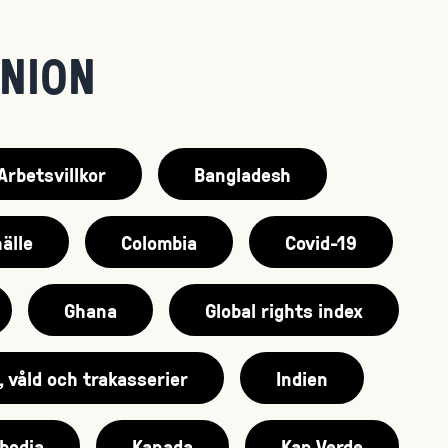
UNION
Arbetsvillkor
Bangladesh
älle
Colombia
Covid-19
Ghana
Global rights index
, våld och trakasserier
Indien
bodja
Kanada
Kap Verde