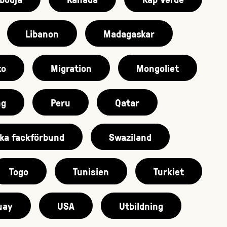
Libanon
Madagaskar
ko
Migration
Mongoliet
ng
Peru
Qatar
ka fackförbund
Swaziland
Togo
Tunisien
Turkiet
uay
USA
Utbildning