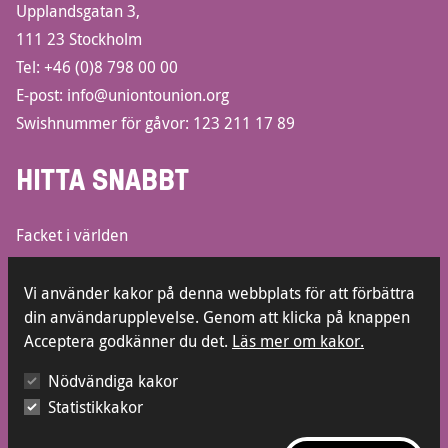
Upplandsgatan 3,
111 23 Stockholm
Tel:
+46 (0)8 798 00 00
E-post:
info@uniontounion.org
Swishnummer för gåvor: 123 211 17 89
HITTA SNABBT
Facket i världen
Informationsbroschyrer
Lediga jobb
Vi använder kakor på denna webbplats för att förbättra
din användarupplevelse. Genom att klicka på knappen
Kontakt
Acceptera godkänner du det.
Läs mer om kakor.
Press
Visselblåsarfunktion
Nödvändiga kakor
Statistikkakor