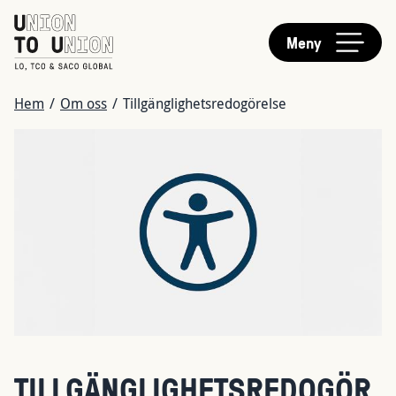
HUVUDMENY
Hoppa
till
Meny
huvudinnehåll
LÄNKSTIG
Hem
/
Om oss
/
Tillgänglighetsredogörelse
Bild
TILLGÄNGLIGHETSREDOGÖR