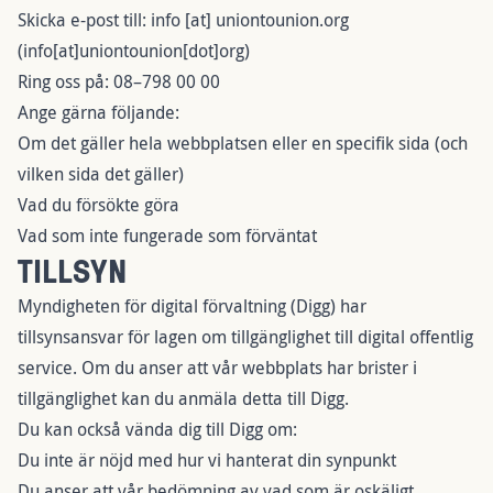
Skicka e-post till:
info
[at]
uniontounion.org
(info[at]uniontounion[dot]org)
Ring oss på:
08–798 00 00
Ange gärna följande:
Om det gäller hela webbplatsen eller en specifik sida (och
vilken sida det gäller)
Vad du försökte göra
Vad som inte fungerade som förväntat
TILLSYN
Myndigheten för digital förvaltning (Digg) har
tillsynsansvar för lagen om tillgänglighet till digital offentlig
service. Om du anser att vår webbplats har brister i
tillgänglighet kan du anmäla detta till Digg.
Du kan också vända dig till Digg om:
Du inte är nöjd med hur vi hanterat din synpunkt
Du anser att vår bedömning av vad som är oskäligt