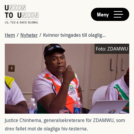
HUVUDMENY
Hoppa
till
Meny
huvudinnehåll
LÄNKSTIG
Hem
/
Nyheter
/
Kvinnor tvingades till olaglig...
Bild
Foto:
ZDAMWU
Justice Chinhema, generalsekreterare för ZDAMWU, som
drev fallet mot de olagliga hiv-testerna.