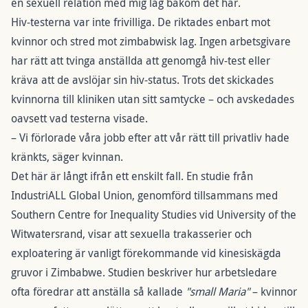
en sexuell relation med mig låg bakom det här.
Hiv-testerna var inte frivilliga. De riktades enbart mot
kvinnor och stred mot zimbabwisk lag. Ingen arbetsgivare
har rätt att tvinga anställda att genomgå hiv-test eller
kräva att de avslöjar sin hiv-status. Trots det skickades
kvinnorna till kliniken utan sitt samtycke – och avskedades
oavsett vad testerna visade.
– Vi förlorade våra jobb efter att vår rätt till privatliv hade
kränkts, säger kvinnan.
Det här är långt ifrån ett enskilt fall. En studie från
IndustriALL Global Union, genomförd tillsammans med
Southern Centre for Inequality Studies vid University of the
Witwatersrand, visar att sexuella trakasserier och
exploatering är vanligt förekommande vid kinesiskägda
gruvor i Zimbabwe. Studien beskriver hur arbetsledare
ofta föredrar att anställa så kallade
"small Maria"
– kvinnor