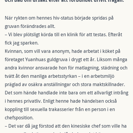
och bad om ursäkt efter att förbundet drivit frågan.
När rykten om hennes hiv-status började spridas på
gruvan förändrades allt.
– Vi blev plötsligt körda till en klinik för att testas. Efteråt
fick jag sparken.
Kvinnan, som vill vara anonym, hade arbetat i köket på
företaget Yuanhuas guldgruva i drygt ett år. Liksom många
andra kvinnor ansvarade hon för matlagning, städning och
tvätt åt den manliga arbetsstyrkan – i en arbetsmiljö
präglad av osäkra anställningar och stora maktskillnader.
Det som hände handlade inte bara om ett allvarligt intrång
i hennes privatliv. Enligt henne hade händelsen också
koppling till sexuella trakasserier från en person i en
chefsposition.
– Det var då jag förstod att den kinesiske chef som ville ha