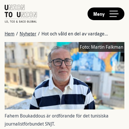
HUVUDMENY
Hoppa
till
Meny
huvudinnehåll
LÄNKSTIG
Hem
/
Nyheter
/
Hot och våld en del av vardage...
Bild
Foto:
Martin Falkman
Fahem Boukaddous är ordförande för det tunisiska
journalistförbundet SNJT.