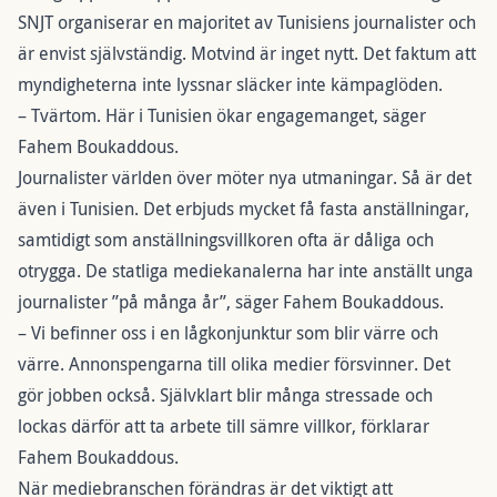
SNJT organiserar en majoritet av Tunisiens journalister och
är envist självständig. Motvind är inget nytt. Det faktum att
myndigheterna inte lyssnar släcker inte kämpaglöden.
– Tvärtom. Här i Tunisien ökar engagemanget, säger
Fahem Boukaddous.
Journalister världen över möter nya utmaningar. Så är det
även i Tunisien. Det erbjuds mycket få fasta anställningar,
samtidigt som anställningsvillkoren ofta är dåliga och
otrygga. De statliga mediekanalerna har inte anställt unga
journalister ”på många år”, säger Fahem Boukaddous.
– Vi befinner oss i en lågkonjunktur som blir värre och
värre. Annonspengarna till olika medier försvinner. Det
gör jobben också. Självklart blir många stressade och
lockas därför att ta arbete till sämre villkor, förklarar
Fahem Boukaddous.
När mediebranschen förändras är det viktigt att