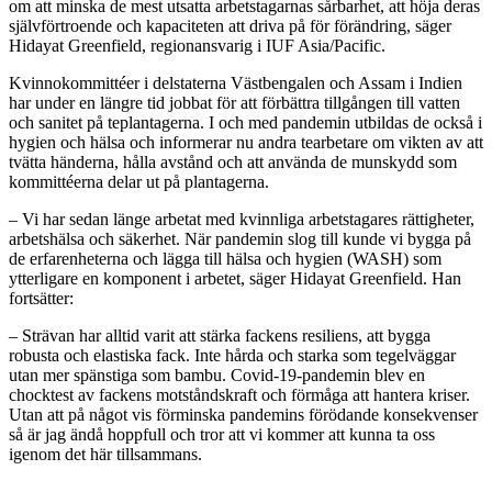
om att minska de mest utsatta arbetstagarnas sårbarhet, att höja deras
självförtroende och kapaciteten att driva på för förändring, säger
Hidayat Greenfield, regionansvarig i IUF Asia/Pacific.
Kvinnokommittéer i delstaterna Västbengalen och Assam i Indien
har under en längre tid jobbat för att förbättra tillgången till vatten
och sanitet på teplantagerna. I och med pandemin utbildas de också i
hygien och hälsa och informerar nu andra tearbetare om vikten av att
tvätta händerna, hålla avstånd och att använda de munskydd som
kommittéerna delar ut på plantagerna.
– Vi har sedan länge arbetat med kvinnliga arbetstagares rättigheter,
arbetshälsa och säkerhet. När pandemin slog till kunde vi bygga på
de erfarenheterna och lägga till hälsa och hygien (WASH) som
ytterligare en komponent i arbetet, säger Hidayat Greenfield. Han
fortsätter:
– Strävan har alltid varit att stärka fackens resiliens, att bygga
robusta och elastiska fack. Inte hårda och starka som tegelväggar
utan mer spänstiga som bambu. Covid-19-pandemin blev en
chocktest av fackens motståndskraft och förmåga att hantera kriser.
Utan att på något vis förminska pandemins förödande konsekvenser
så är jag ändå hoppfull och tror att vi kommer att kunna ta oss
igenom det här tillsammans.