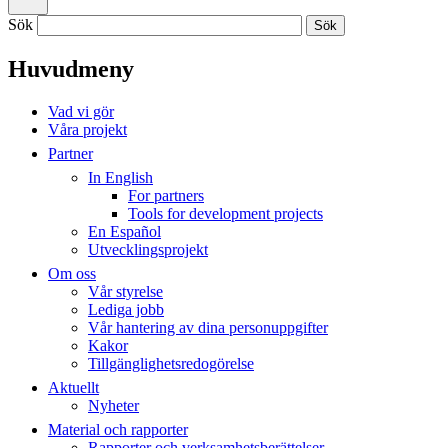
Sök
Huvudmeny
Vad vi gör
Våra projekt
Partner
In English
For partners
Tools for development projects
En Español
Utvecklingsprojekt
Om oss
Vår styrelse
Lediga jobb
Vår hantering av dina personuppgifter
Kakor
Tillgänglighetsredogörelse
Aktuellt
Nyheter
Material och rapporter
Rapporter och verksamhetsberättelser