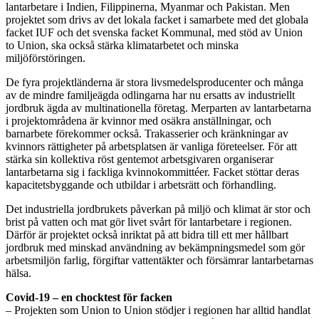
lantarbetare i Indien, Filippinerna, Myanmar och Pakistan. Men
projektet som drivs av det lokala facket i samarbete med det globala
facket IUF och det svenska facket Kommunal, med stöd av Union
to Union, ska också stärka klimatarbetet och minska
miljöförstöringen.
De fyra projektländerna är stora livsmedelsproducenter och många
av de mindre familjeägda odlingarna har nu ersatts av industriellt
jordbruk ägda av multinationella företag. Merparten av lantarbetarna
i projektområdena är kvinnor med osäkra anställningar, och
barnarbete förekommer också. Trakasserier och kränkningar av
kvinnors rättigheter på arbetsplatsen är vanliga företeelser. För att
stärka sin kollektiva röst gentemot arbetsgivaren organiserar
lantarbetarna sig i fackliga kvinnokommittéer. Facket stöttar deras
kapacitetsbyggande och utbildar i arbetsrätt och förhandling.
Det industriella jordbrukets påverkan på miljö och klimat är stor och
brist på vatten och mat gör livet svårt för lantarbetare i regionen.
Därför är projektet också inriktat på att bidra till ett mer hållbart
jordbruk med minskad användning av bekämpningsmedel som gör
arbetsmiljön farlig, förgiftar vattentäkter och försämrar lantarbetarnas
hälsa.
Covid-19 – en chocktest för facken
– Projekten som Union to Union stödjer i regionen har alltid handlat