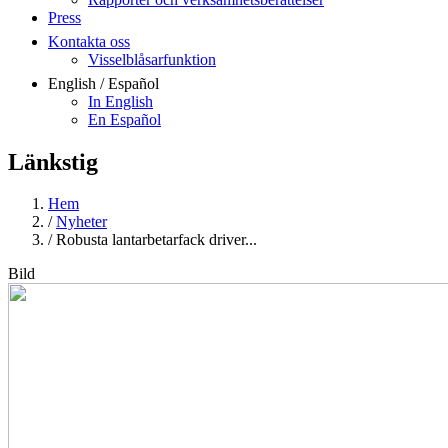
Press
Kontakta oss
Visselblåsarfunktion
English / Español
In English
En Español
Länkstig
Hem
/
Nyheter
/
Robusta lantarbetarfack driver...
Bild