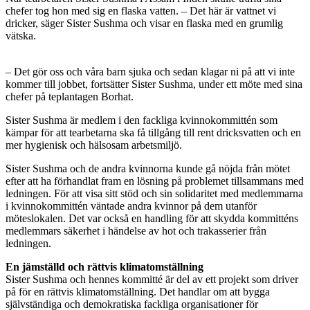
chefer tog hon med sig en flaska vatten. – Det här är vattnet vi
dricker, säger Sister Sushma och visar en flaska med en grumlig
vätska.
– Det gör oss och våra barn sjuka och sedan klagar ni på att vi inte
kommer till jobbet, fortsätter Sister Sushma, under ett möte med sina
chefer på teplantagen Borhat.
Sister Sushma är medlem i den fackliga kvinnokommittén som
kämpar för att tearbetarna ska få tillgång till rent dricksvatten och en
mer hygienisk och hälsosam arbetsmiljö.
Sister Sushma och de andra kvinnorna kunde gå nöjda från mötet
efter att ha förhandlat fram en lösning på problemet tillsammans med
ledningen. För att visa sitt stöd och sin solidaritet med medlemmarna
i kvinnokommittén väntade andra kvinnor på dem utanför
möteslokalen. Det var också en handling för att skydda kommitténs
medlemmars säkerhet i händelse av hot och trakasserier från
ledningen.
En jämställd och rättvis klimatomställning
Sister Sushma och hennes kommitté är del av ett projekt som driver
på för en rättvis klimatomställning. Det handlar om att bygga
självständiga och demokratiska fackliga organisationer för