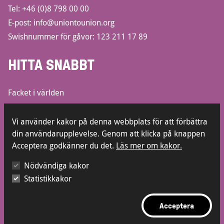
Tel:
+46 (0)8 798 00 00
E-post:
info@uniontounion.org
Swishnummer för gåvor: 123 211 17 89
HITTA SNABBT
Facket i världen
Informationsbroschyrer
Lediga jobb
Vi använder kakor på denna webbplats för att förbättra
din användarupplevelse. Genom att klicka på knappen
Kontakt
Acceptera godkänner du det.
Läs mer om kakor.
Press
Visselblåsarfunktion
Nödvändiga kakor
Statistikkakor
Acceptera