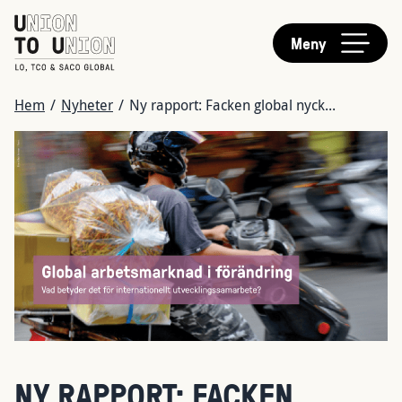
HUVUDMENY
Hoppa
till
Meny
huvudinnehåll
LÄNKSTIG
Hem
/
Nyheter
/
Ny rapport: Facken global nyck...
Bild
NY RAPPORT: FACKEN