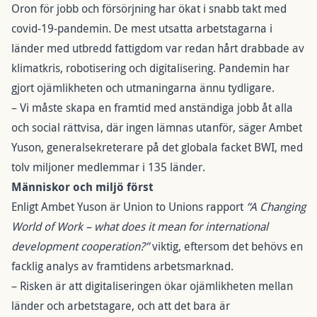
Oron för jobb och försörjning har ökat i snabb takt med
covid-19-pandemin. De mest utsatta arbetstagarna i
länder med utbredd fattigdom var redan hårt drabbade av
klimatkris, robotisering och digitalisering. Pandemin har
gjort ojämlikheten och utmaningarna ännu tydligare.
– Vi måste skapa en framtid med anständiga jobb åt alla
och social rättvisa, där ingen lämnas utanför, säger Ambet
Yuson, generalsekreterare på det globala facket BWI, med
tolv miljoner medlemmar i 135 länder.
Människor och miljö först
Enligt Ambet Yuson är Union to Unions rapport
“A Changing
World of Work – what does it mean for international
development cooperation?”
viktig, eftersom det behövs en
facklig analys av framtidens arbetsmarknad.
– Risken är att digitaliseringen ökar ojämlikheten mellan
länder och arbetstagare, och att det bara är