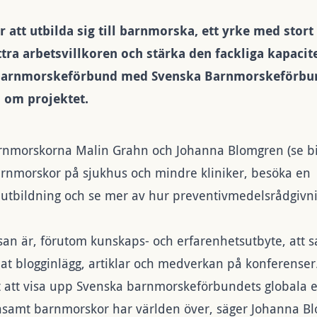
ler att utbilda sig till barnmorska, ett yrke med stor
ättra arbetsvillkoren och stärka den fackliga kapacit
barnmorskeförbund med Svenska Barnmorskeförbun
 om projektet.
arnmorskorna Malin Grahn och Johanna Blomgren (se b
barnmorskor på sjukhus och mindre kliniker, besöka en
utbildning och se mer av hur preventivmedelsrådgivn
san är, förutom kunskaps- och erfarenhetsutbyte, att s
nat blogginlägg, artiklar och medverkan på konferenser
igt att visa upp Svenska barnmorskeförbundets global
samt barnmorskor har världen över, säger Johanna B