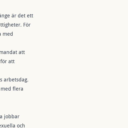
nge är det ett
tigheter. För
la med
 mandat att
ör att
s arbetsdag.
 med flera
ga jobbar
exuella och