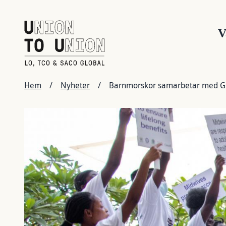
Hoppa
H
till
huvudinnehåll
V
LÄNKSTIG
Hem
/
Nyheter
/
Barnmorskor samarbetar med Gh
Bild