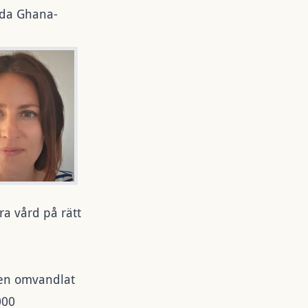
lda Ghana-
ra vård på rätt
gen omvandlat
000