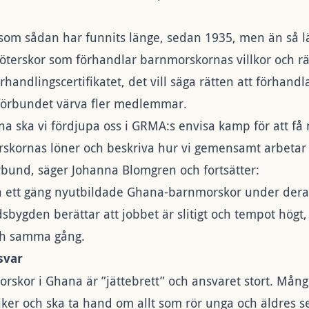
 som sådan har funnits länge, sedan 1935, men än så lä
öterskor som förhandlar barnmorskornas villkor och rät
örhandlingscertifikatet, det vill säga rätten att förhand
förbundet värva fler medlemmar.
na ska vi fördjupa oss i GRMA:s envisa kamp för att få
kornas löner och beskriva hur vi gemensamt arbetar f
rbund, säger Johanna Blomgren och fortsätter:
ja ett gäng nyutbildade Ghana-barnmorskor under dera
bygden berättar att jobbet är slitigt och tempot högt,
och samma gång.
svar
orskor i Ghana är ”jättebrett” och ansvaret stort. Mån
er och ska ta hand om allt som rör unga och äldres s