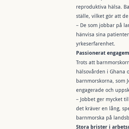
reproduktiva hälsa. 
ställe, vilket gör att d
– De som jobbar på la
hänvisa sina patiente
yrkeserfarenhet.
Passionerat engage
Trots att barnmorskorn
hälsovården i Ghana oc
barnmorskorna, som Jo
engagerade och uppskatt
– Jobbet ger mycket ti
det kräver en lång, spe
barnmorska på lands
Stora brister i arbet