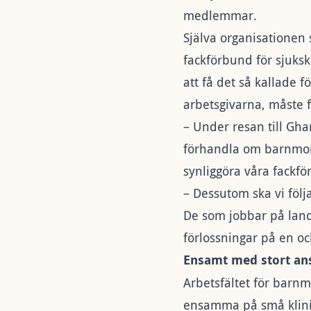
medlemmar.
Själva organisationen
fackförbund för sjuksk
att få det så kallade f
arbetsgivarna, måste 
–
Under resan till Gha
förhandla om barnmors
synliggöra våra fackfö
– Dessutom ska vi
föl
De som jobbar på lands
förlossningar på en 
Ensamt med stort an
Arbetsfältet för barnm
ensamma på små klinik