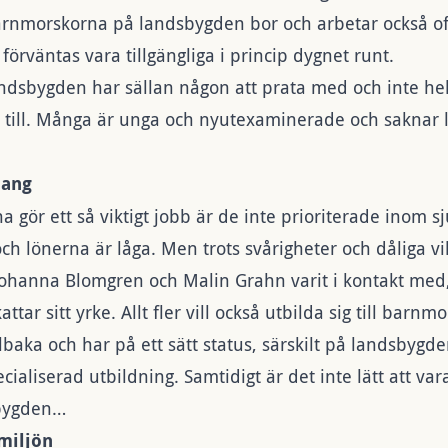
Barnmorskorna på landsbygden bor och arbetar också 
e förväntas vara tillgängliga i princip dygnet runt.
ndsbygden har sällan någon att prata med och inte hel
r till. Många är unga och nyutexaminerade och saknar 
mang
a gör ett så viktigt jobb är de inte prioriterade inom s
h lönerna är låga. Men trots svårigheter och dåliga vil
hanna Blomgren och Malin Grahn varit i kontakt med,
ar sitt yrke. Allt fler vill också utbilda sig till barnmo
llbaka och har på ett sätt status, särskilt på landsbygd
cialiserad utbildning. Samtidigt är det inte lätt att va
bygden…
smiljön