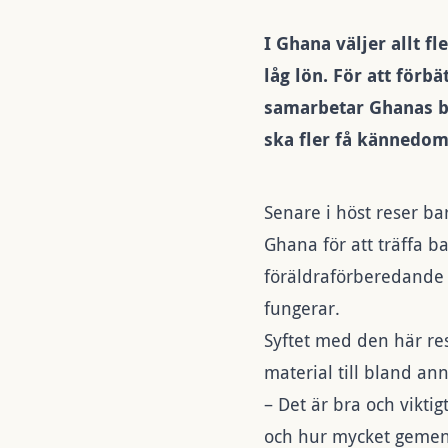
I Ghana väljer allt f
låg lön. För att förb
samarbetar Ghanas 
ska fler få kännedom
Senare i höst reser b
Ghana för att träffa 
föräldraförberedande 
fungerar.
Syftet med den här re
material till bland an
– Det är bra och vikt
och hur mycket gemen