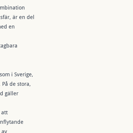
ombination
sfär, är en del
 med en
dtagbara
som i Sverige,
 På de stora,
d gäller
 att
inflytande
 av