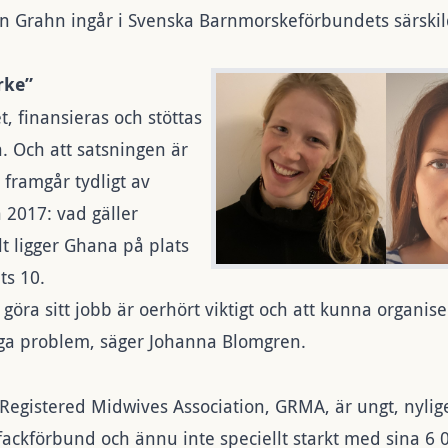
n Grahn ingår i
Svenska Barnmorskeförbundets särski
rke”
t, finansieras och stöttas
 Och att satsningen är
t framgår tydligt av
 2017: vad gäller
t ligger Ghana på plats
ts 10.
göra sitt jobb är oerhört viktigt och att kunna organise
ga problem, säger Johanna Blomgren.
egistered Midwives Association, GRMA, är ungt, nyli
 fackförbund och ännu inte speciellt starkt med sina 6 