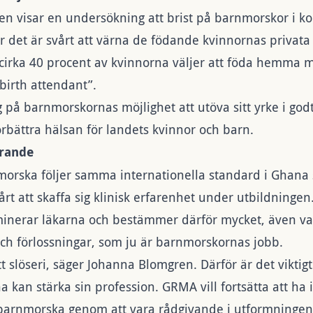
en visar en undersökning att brist på barnmorskor i k
r det är svårt att värna de födande kvinnornas privata 
tt cirka 40 procent av kvinnorna väljer att föda hemma
 birth attendant”.
g på barnmorskornas möjlighet att utöva sitt yrke i go
 förbättra hälsan för landets kvinnor och barn.
örande
morska följer samma internationella standard i Ghana 
rt att skaffa sig klinisk erfarenhet under utbildningen.
inerar läkarna och bestämmer därför mycket, även va
och förlossningar, som ju är barnmorskornas jobb.
t slöseri, säger Johanna Blomgren. Därför är det viktigt
kan stärka sin profession. GRMA vill fortsätta att ha 
l barnmorska genom att vara rådgivande i utformningen