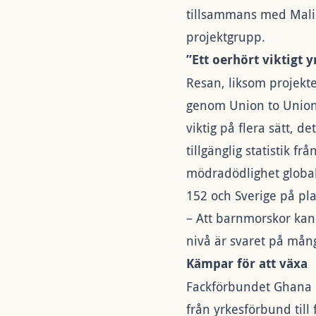
tillsammans med Mali
projektgrupp.
”Ett oerhört viktigt y
Resan, liksom projekte
genom Union to Union.
viktig på flera sätt, de
tillgänglig statistik
från
mödradödlighet global
152 och Sverige på pla
– Att barnmorskor kan 
nivå är svaret på mån
Kämpar för att växa
Fackförbundet Ghana R
från yrkesförbund till