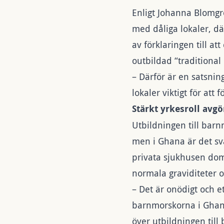
Enligt Johanna Blomgr
med dåliga lokaler, dä
av förklaringen till a
outbildad “traditional
– Därför är
en satsnin
lokaler viktigt för att
Stärkt yrkesroll avg
Utbildningen till barn
men i Ghana är det svå
privata sjukhusen dom
normala graviditeter 
– Det är onödigt och et
barnmorskorna i Ghana 
över utbildningen til