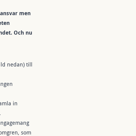
t ansvar men
eten
det. Och nu
ild nedan)
till
ingen
amla in
.
a engagemang
lomgren, som