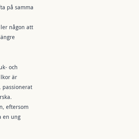
ofta på samma
ler någon att
längre
juk- och
lkor är
 passionerat
rska.
en, eftersom
ra en ung