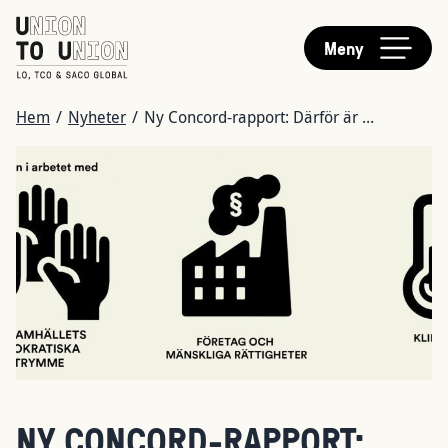
HUVUDMENY
Hoppa
till
Meny
huvudinnehåll
LÄNKSTIG
Hem
/
Nyheter
/
Ny Concord-rapport: Därför är ...
Bild
NY CONCORD-RAPPORT: