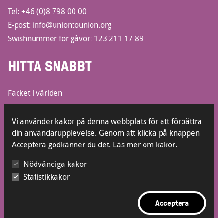
Tel:
+46 (0)8 798 00 00
E-post:
info@uniontounion.org
Swishnummer för gåvor: 123 211 17 89
HITTA SNABBT
Facket i världen
Informationsbroschyrer
Lediga jobb
Vi använder kakor på denna webbplats för att förbättra
din användarupplevelse. Genom att klicka på knappen
Kontakt
Acceptera godkänner du det.
Läs mer om kakor.
Press
Visselblåsarfunktion
Nödvändiga kakor
Statistikkakor
Acceptera