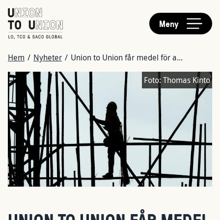
HUVUDMENY
Hoppa
till
Meny
huvudinnehåll
LÄNKSTIG
Hem
/
Nyheter
/
Union to Union får medel för a...
Bild
Foto:
Thomas Kinto