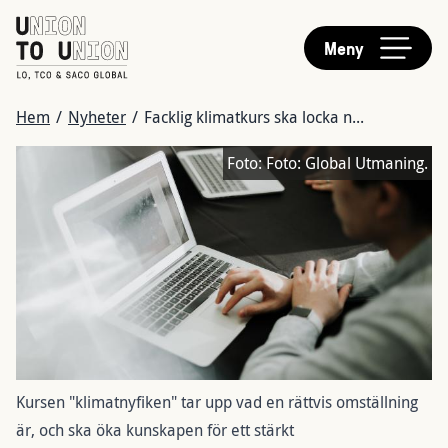
HUVUDMENY
Hoppa
till
Meny
huvudinnehåll
LÄNKSTIG
Hem
/
Nyheter
/
Facklig klimatkurs ska locka n...
Bild
Foto:
Foto: Global Utmaning.
Kursen "klimatnyfiken" tar upp vad en rättvis omställning
är, och ska öka kunskapen för ett stärkt