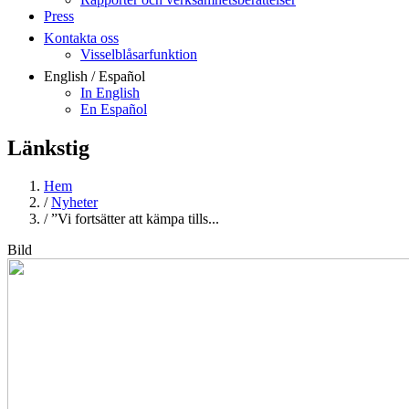
Press
Kontakta oss
Visselblåsarfunktion
English / Español
In English
En Español
Länkstig
Hem
/
Nyheter
/
”Vi fortsätter att kämpa tills...
Bild