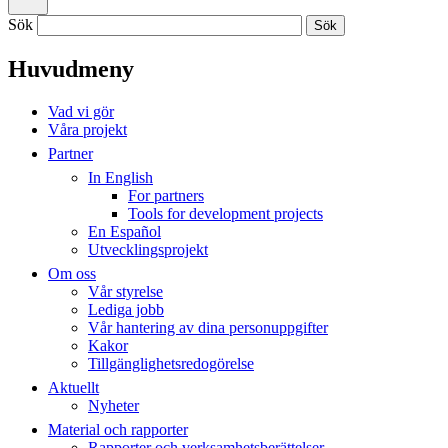
Sök
Huvudmeny
Vad vi gör
Våra projekt
Partner
In English
For partners
Tools for development projects
En Español
Utvecklingsprojekt
Om oss
Vår styrelse
Lediga jobb
Vår hantering av dina personuppgifter
Kakor
Tillgänglighetsredogörelse
Aktuellt
Nyheter
Material och rapporter
Rapporter och verksamhetsberättelser