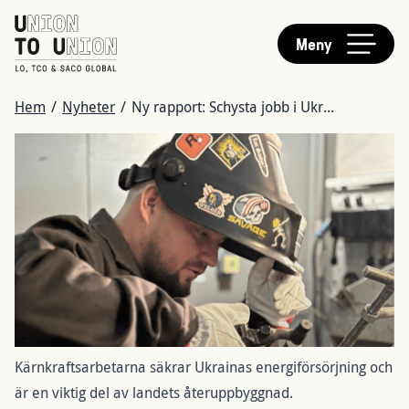
HUVUDMENY
Hoppa
till
Meny
huvudinnehåll
LÄNKSTIG
Hem
/
Nyheter
/
Ny rapport: Schysta jobb i Ukr...
Bild
Kärnkraftsarbetarna säkrar Ukrainas energiförsörjning och
är en viktig del av landets återuppbyggnad.