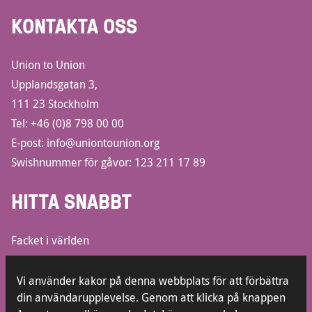
KONTAKTA OSS
Union to Union
Upplandsgatan 3,
111 23 Stockholm
Tel:
+46 (0)8 798 00 00
E-post:
info@uniontounion.org
Swishnummer för gåvor: 123 211 17 89
HITTA SNABBT
Facket i världen
Informationsbroschyrer
Lediga jobb
Vi använder kakor på denna webbplats för att förbättra
din användarupplevelse. Genom att klicka på knappen
Kontakt