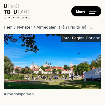
HUVUDMENY
Hoppa
till
Meny
huvudinnehåll
LÄNKSTIG
Hem
/
Nyheter
/
Almedalen: Från krig till håll...
Bild
Foto:
Region Gotland
Almedalsparken