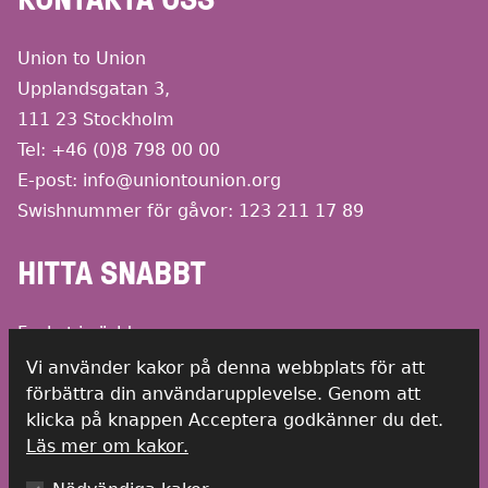
Union to Union
Upplandsgatan 3,
111 23 Stockholm
Tel:
+46 (0)8 798 00 00
E-post:
info@uniontounion.org
Swishnummer för gåvor: 123 211 17 89
HITTA SNABBT
Facket i världen
Informationsbroschyrer
Vi använder kakor på denna webbplats för att
Lediga jobb
förbättra din användarupplevelse. Genom att
klicka på knappen Acceptera godkänner du det.
Kontakt
Läs mer om kakor.
Press
Visselblåsarfunktion