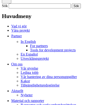
Sök
Huvudmeny
Vad vi gör
Våra projekt
Partner
In English
For partners
Tools for development projects
En Español
Utvecklingsprojekt
Om oss
Vår styrelse
Lediga jobb
Vår hantering av dina personuppgifter
Kakor
Tillgänglighetsredogörelse
Aktuellt
Nyheter
Material och rapporter
Rapporter och verksamhetsberättelser