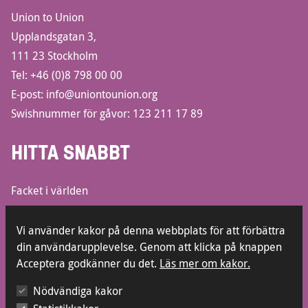
Union to Union
Upplandsgatan 3,
111 23 Stockholm
Tel:
+46 (0)8 798 00 00
E-post:
info@uniontounion.org
Swishnummer för gåvor: 123 211 17 89
HITTA SNABBT
Facket i världen
Informationsbroschyrer
Lediga jobb
Vi använder kakor på denna webbplats för att förbättra
din användarupplevelse. Genom att klicka på knappen
Kontakt
Acceptera godkänner du det.
Läs mer om kakor.
Press
Visselblåsarfunktion
Nödvändiga kakor