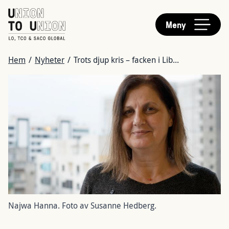
HUVUDMENY
Hoppa
till
Meny
huvudinnehåll
LÄNKSTIG
Hem
/
Nyheter
/
Trots djup kris – facken i Lib...
Bild
Najwa Hanna. Foto av Susanne Hedberg.